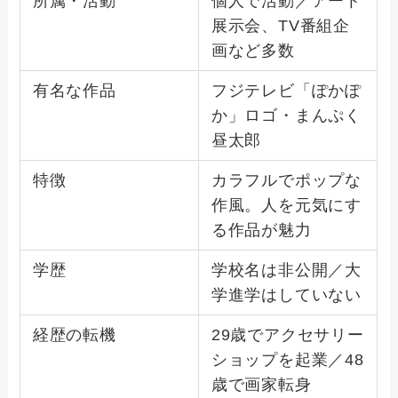
所属・活動
個人で活動／アート
展示会、TV番組企
画など多数
有名な作品
フジテレビ「ぽかぽ
か」ロゴ・まんぷく
昼太郎
特徴
カラフルでポップな
作風。人を元気にす
る作品が魅力
学歴
学校名は非公開／大
学進学はしていない
経歴の転機
29歳でアクセサリー
ショップを起業／48
歳で画家転身