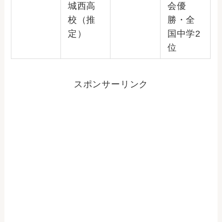
城西高
会優
校（推
勝・全
定）
国中学2
位
スポンサーリンク