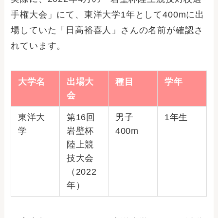
手権大会」にて、東洋大学1年として400mに出
場していた「日高裕喜人」さんの名前が確認さ
れています。
大学名
出場大
種目
学年
会
東洋大
第16回
男子
1年生
学
岩壁杯
400m
陸上競
技大会
（2022
年）