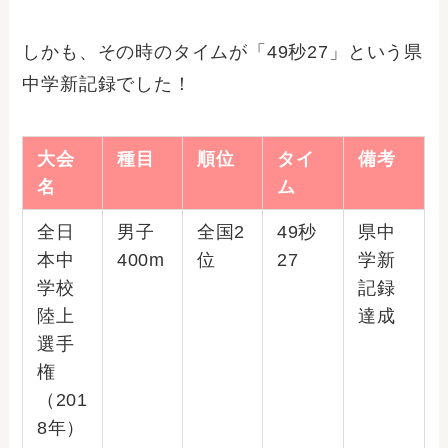
しかも、その時のタイムが「49秒27」という県
中学新記録でした！
大会
種目
順位
タイ
備考
名
ム
全日
男子
全国2
49秒
県中
本中
400m
位
27
学新
学校
記録
陸上
達成
選手
権
（201
8年）