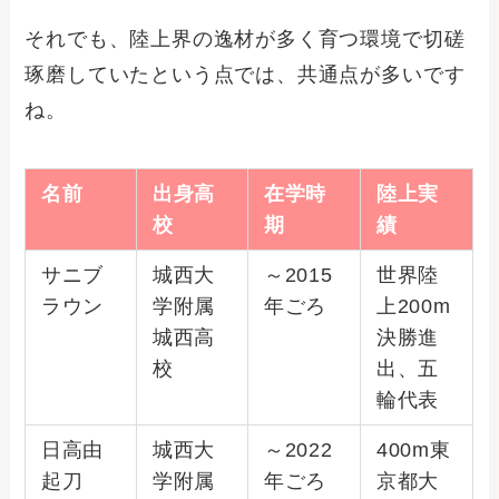
それでも、陸上界の逸材が多く育つ環境で切磋
琢磨していたという点では、共通点が多いです
ね。
名前
出身高
在学時
陸上実
校
期
績
サニブ
城西大
～2015
世界陸
ラウン
学附属
年ごろ
上200m
城西高
決勝進
校
出、五
輪代表
日高由
城西大
～2022
400m東
起刀
学附属
年ごろ
京都大