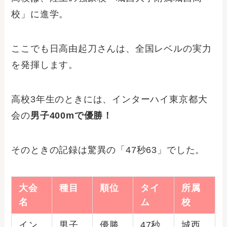
校」に進学。
ここでも日高由起刀さんは、全国レベルの実力
を発揮します。
高校3年生のときには、インターハイ東京都大
会の
男子400mで優勝！
そのときの記録は驚異の「47秒63」でした。
大会
種目
順位
タイ
所属
名
ム
校
イン
男子
優勝
47秒
城西