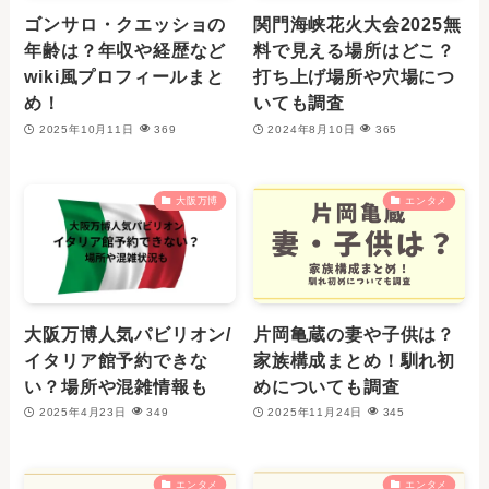
ゴンサロ・クエッショの
関門海峡花火大会2025無
年齢は？年収や経歴など
料で見える場所はどこ？
wiki風プロフィールまと
打ち上げ場所や穴場につ
め！
いても調査
2025年10月11日
369
2024年8月10日
365
大阪万博
エンタメ
大阪万博人気パビリオン/
片岡亀蔵の妻や子供は？
イタリア館予約できな
家族構成まとめ！馴れ初
い？場所や混雑情報も
めについても調査
2025年4月23日
349
2025年11月24日
345
エンタメ
エンタメ