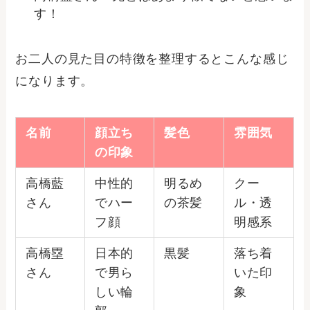
す！
お二人の見た目の特徴を整理するとこんな感じ
になります。
名前
顔立ち
髪色
雰囲気
の印象
高橋藍
中性的
明るめ
クー
さん
でハー
の茶髪
ル・透
フ顔
明感系
高橋塁
日本的
黒髪
落ち着
さん
で男ら
いた印
しい輪
象