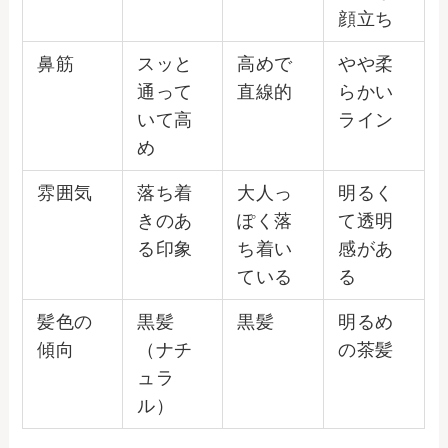
顔立ち
鼻筋
スッと
高めで
やや柔
通って
直線的
らかい
いて高
ライン
め
雰囲気
落ち着
大人っ
明るく
きのあ
ぽく落
て透明
る印象
ち着い
感があ
ている
る
髪色の
黒髪
黒髪
明るめ
傾向
（ナチ
の茶髪
ュラ
ル）