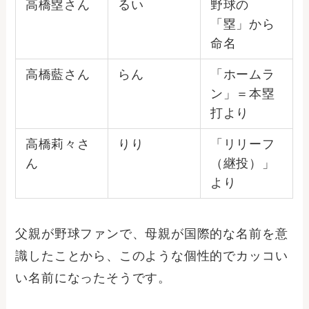
高橋塁さん
るい
野球の
「塁」から
命名
高橋藍さん
らん
「ホームラ
ン」＝本塁
打より
高橋莉々さ
りり
「リリーフ
ん
（継投）」
より
父親が野球ファンで、母親が国際的な名前を意
識したことから、このような個性的でカッコい
い名前になったそうです。