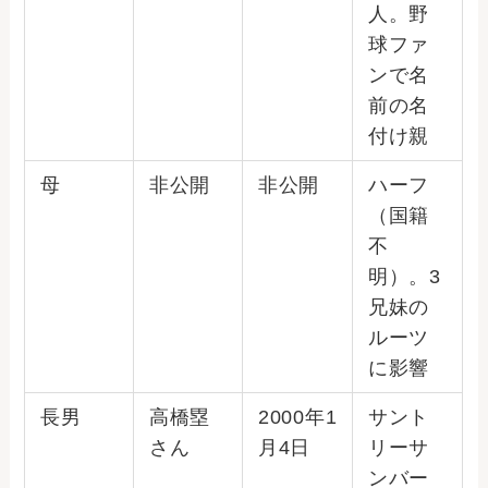
人。野
球ファ
ンで名
前の名
付け親
母
非公開
非公開
ハーフ
（国籍
不
明）。3
兄妹の
ルーツ
に影響
長男
高橋塁
2000年1
サント
さん
月4日
リーサ
ンバー