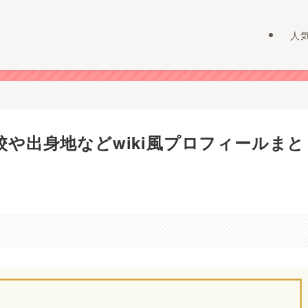
人
や出身地などwiki風プロフィールまと
。